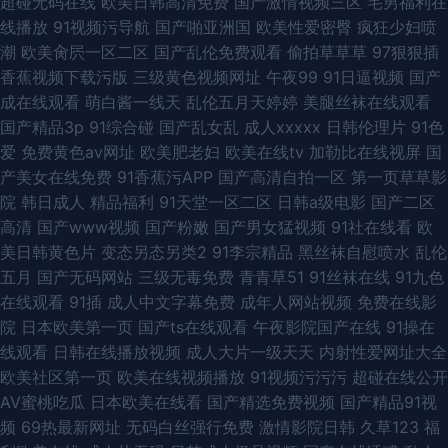
超碰无码在线
欧美日韩高清免费
国产激情视频三区
宅男福利在
线播放
91视频污导航
国产啪亚洲国
欧美性爱密臀
疯狂少妇喷
潮
欧美肏屄一区二区
国产乱伦免费观看
偷拍草草草
97狠狠插
香蕉视频下载污版
三级黄色视频网址
午夜99
91日逼视频
国产
成在线观看
萌白酱一线天
乱伦五月天婷婷
美腿丝袜在线观看
国产精品3p
91综合碰
国产乱女乱
成人xxxxx
日韩伦理片
91色
爱
免费黄色av网址
欧美肥老妇
欧美在线tv
加勒比在线视屏
国
产美女在线免费
91香蕉污APP
国产高清自拍一区
第一页草草影
院
韩日成人
精品福利
91天堂一区二区
日韩a级电影
国产二区
高清
国产www视频
国产粉嫩
国产男女猛视频
91社在线看
欧
美日韩黄色片
变态另态另类2
91李宗精品
黑丝袜自慰喷水
乱伦
五月
国产无码网站
三级无毒免费
青青草51
91丝袜在线
91九色
在线观看
91插
成人中文字幕免费
成年人网站视频
免费在线影
院
日本欧美第一页
国产ts在线观看
午夜影院国产在线
91操在
线观看
日韩在线播放视频
成人大片一级天天
内射性爱网址大全
欧美社区第一页
欧美在线视频播放
91视频污污污
超碰在线公开
AV蜜桃吃瓜
日本欧美在线看
国产精选免费视频
国产精品91视
频
69热最新网址
无码白丝强行免费
激情影院日韩
久草123
福