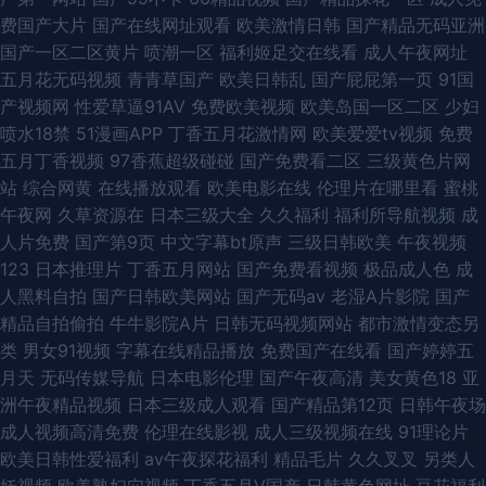
费国产大片
国产在线网址观看
欧美激情日韩
国产精品无码亚洲
国产一区二区黄片
喷潮一区
福利姬足交在线看
成人午夜网址
五月花无码视频
青青草国产
欧美日韩乱
国产屁屁第一页
91国
产视频网
性爱草逼91AV
免费欧美视频
欧美岛国一区二区
少妇
喷水18禁
51漫画APP
丁香五月花激情网
欧美爱爱tv视频
免费
五月丁香视频
97香蕉超级碰碰
国产免费看二区
三级黄色片网
站
综合网黄
在线播放观看
欧美电影在线
伦理片在哪里看
蜜桃
午夜网
久草资源在
日本三级大全
久久福利
福利所导航视频
成
人片免费
国产第9页
中文字幕bt原声
三级日韩欧美
午夜视频
123
日本推理片
丁香五月网站
国产免费看视频
极品成人色
成
人黑料自拍
国产日韩欧美网站
国产无码av
老湿A片影院
国产
精品自拍偷拍
牛牛影院A片
日韩无码视频网站
都市激情变态另
类
男女91视频
字幕在线精品播放
免费国产在线看
国产婷婷五
月天
无码传媒导航
日本电影伦理
国产午夜高清
美女黄色18
亚
洲午夜精品视频
日本三级成人观看
国产精品第12页
日韩午夜场
成人视频高清免费
伦理在线影视
成人三级视频在线
91理论片
欧美日韩性爱福利
av午夜探花福利
精品毛片
久久叉叉
另类人
妖视频
欧美熟妇穴视频
丁香五月V国产
日韩黄色网址
豆花福利