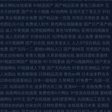
麻豆网站在线观看
91精选国产
国产精品亚洲
黄色三级成年
五
91网站高清在线观看
月天婷婷爱
国产不卡小视频
AV色哟哟
亚洲天堂丁香五月
91社
网
美女视频黄全免费
国产精品第一页国
另类区另类欧美
欧美
色图乱伦小说
免费成人软件
黄色网址视频播放
国产日产美产精
品
成人午夜视频
伦理视频网站
黄色18禁网站
亚洲无码视频在
线
成人无码看片
91原创社区
伦理电影香港
成人免费
蜜桃91色
色
A片视频网
国产自在线
操欧美老女人
人人97综合精品
岛国
免费
国产无码一二
蜜桃tv网站入口
国产第66页
另类国产在线
熟女自拍偷拍
青青久视频
久草新视频在线
激情深爱欧美激情
91视频官网国产
狠狠操-91
91我要操
国产ts视频网站
国产美女
视频网站
91视频成人下载
国产无码色色
91香蕉亚洲精品
91伊
人加勒比
欧美狠狠插
日韩精品高清
黄色av网
日本波多野吉衣
日韩在线观看精品
日本一级电影
久草网页
97免费艹
岛国一区
二区
岛国动作片在
波多野吉衣三级
亚洲AV一卡
在线免费小视
频
搞黄网站在线观看
免费色情A片网扯
91资源在线视频
蜜桃视
频网站
91中文
国产在线视频
福利爱爱网址
岛国搬运工首页
伦
理朋友的妈妈
丝袜女同
日韩性爱网址
在线观看日本黄
亚洲国
产第一网站
国产99不卡
66精品视频
国产精品探花一区
成人免