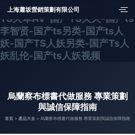
国产ts二区-国产ts后入-国产
上海蕭坂營銷策劃有限公司
TS久草AV-国产TS久久-国产ts
李智贤-国产ts另类-国产ts人
妖-国产TS人妖另类-国产Ts人
妖乱伦-国产ts人妖视频
烏蘭察布標書代做服務 專業策劃
與誠信保障指南
首頁
>
產品大全
>
烏蘭察布標書代做服務 專業策劃與誠信保障指南