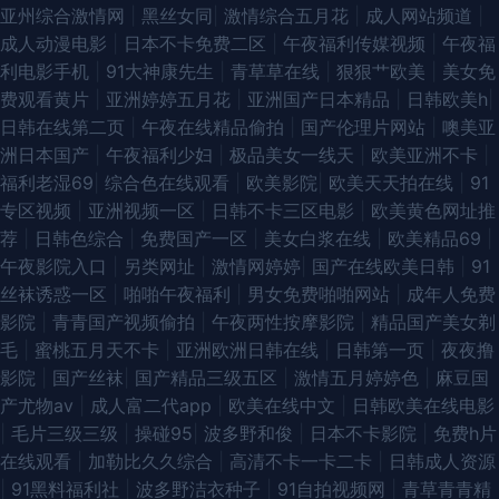
亚州综合激情网
|
黑丝女同
|
激情综合五月花
|
成人网站频道
|
成人动漫电影
|
日本不卡免费二区
|
午夜福利传媒视频
|
午夜福
利电影手机
|
91大神康先生
|
青草草在线
|
狠狠艹欧美
|
美女免
费观看黄片
|
亚洲婷婷五月花
|
亚洲国产日本精品
|
日韩欧美h
|
日韩在线第二页
|
午夜在线精品偷拍
|
国产伦理片网站
|
噢美亚
洲日本国产
|
午夜福利少妇
|
极品美女一线天
|
欧美亚洲不卡
|
福利老湿69
|
综合色在线观看
|
欧美影院
|
欧美天天拍在线
|
91
专区视频
|
亚洲视频一区
|
日韩不卡三区电影
|
欧美黄色网址推
荐
|
日韩色综合
|
免费国产一区
|
美女白浆在线
|
欧美精品69
|
午夜影院入口
|
另类网址
|
激情网婷婷
|
国产在线欧美日韩
|
91
丝袜诱惑一区
|
啪啪午夜福利
|
男女免费啪啪网站
|
成年人免费
影院
|
青青国产视频偷拍
|
午夜两性按摩影院
|
精品国产美女剃
毛
|
蜜桃五月天不卡
|
亚洲欧洲日韩在线
|
日韩第一页
|
夜夜撸
影院
|
国产丝袜
|
国产精品三级五区
|
激情五月婷婷色
|
麻豆国
产尤物av
|
成人富二代app
|
欧美在线中文
|
日韩欧美在线电影
|
毛片三级三级
|
操碰95
|
波多野和俊
|
日本不卡影院
|
免费h片
在线观看
|
加勒比久久综合
|
高清不卡一卡二卡
|
日韩成人资源
|
91黑料福利社
|
波多野洁衣种子
|
91自拍视频网
|
青草青青精