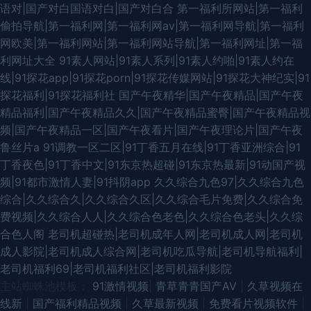
语对|国产对白国语对白|国产对白合
第一福利所网站|第一福利
偷拍导航|第一福利网|第一福利网av|第一福利网导航|第一福利
网欧美|第一福利网站|第一福利网站导航|第一福利网址|第一福
利网址大全
91素人网站|91素人系列|91素人约啪|91素人约在
线|91探花app|91探花porn|91探花传媒网站|91探花大神纪实|91
探花福利|91探花福利社
国产午夜精华|国产午夜精品|国产午夜
精品福利|国产午夜精品久久|国产午夜精品蜜臀|国产午夜精品视
频|国产午夜精品一区|国产午夜看片|国产午夜理论片|国产午夜
鲁丝片a
91调教一区二区|91丁香五月在线|91丁香亚洲综合|91
丁香夜色|91丁香中文|91东京热超碰|91东京热最新|91动国产视
频|91都市激情人妻|91抖阴app
久久综合九色97|久久综合九色
综合|久久综合久|久久综合久区|久久综合毛片免费|久久综合免
费视频|久久综合人人|久久综合色老色|久久综合色老头|久久综
合色人阁
老司机超碰热|老司机成年人网|老司机成人网|老司机
成人影院|老司机成人综合网|老司机吃瓜导航|老司机导航福利|
老司机福利69|老司机福利社区|老司机福利影院
主站蜘蛛池模板：
91激情视频
|
青草青青国产AⅤ
|
久草视频在
线新
|
国产福利精品视频
|
久草最新视频
|
免费看片视频软件
|