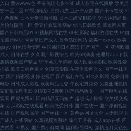
入口
黄wwww色
香港伦理电影在线
成人影院在线播放
欧美足
91性感在线 欧美一级720p 狼友集中营一本道 国精第二页在线观看 黄色片视
交一区二区
91视频电影
另类四虎
亚洲东京热
国产不卡在线
91
九色视频
日本天堂视频导航
日本三级光棍影院
91大神精品
欧
频网站欧美 国产群内射一区二区 福利午夜 91同城免费看 92福利在线 国产精
美怡红院院二区
爱豆传媒观看网站
综合日韩欧美
草逼网首页
国产日韩精品91
91视频网站在线
69性影院
福利资源在线
91自
品久久无 91小视频大全在线观看 91黑丝网站 亚洲日本国产精品 婷婷五月份
拍最新网址
青青草国产成人
黄色岛国网站
欧美一xxxxx
欧美
gayv
91色情激情网
中国韩国日本高清
国产国产一区
亚洲欧洲
欧美 日韩老师AV 乱交AV在线 久久嫩草精品性视频 精品伦A片视频 国产精品
成人
日韩在线
久久国产影视综合
欧美69潮喷
伦理片app下载
激情视频国产精品
91草莓久草超碰
成人性爱aa影院
欧美性爱
超碰 国产精品自拍97在线 国女不卡 91最新国产视频 91色资源在线播放 91
插插
欧美日韩色黄片
91草莓影院
午夜电影网久久
国产丝袜美
女
国产精彩视频
操碰视屏
国产福利在线
91久久影院
免费日韩
黑丝美女被我乱操 91丝袜视频网站 91免费WWW 91黄色操逼网站 91草伦理
电影
日韩成人影视
欧美精品性交
午夜宅男免费
另类亚洲色情
家庭乱伦理电影
91草B草B视频
国产精品熟女一
国产巨乳在线
电影 夜色福利影院导航 日韩成人人妖在线 精品国产网址 白虎白丝逼 91网站
观看
四虎免费91
国内精品无码短片
超碰成人操操
欧美猛交视
频
西瓜影院在线观看
欧美做受日韩
国产在线一
国产原创视频
入口桃色 最新先锋资源av 色欲久久99精品久久 玖玖精爱爱 黑丝足交后入 肏
在线
国产视频高清
国产丝袜一区
黄色av网址大全
人妻乱视
国
产成人在线网站
久草视频资源站
综合五月香
成人app在线
四
屄视频一区 91探花 91黑丝视频网站 性国产精品 91在线丝袜 91秒拍网 欧美
虎试看
91男女
国产男小鲜肉同
福利影院网站
激情五月天色色