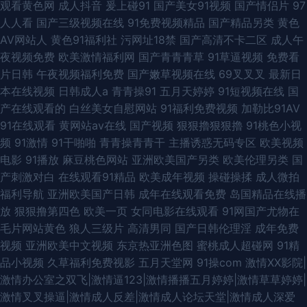
观看黄色网
成人抖音
爰上碰91
国产美女91视频
国产情侣片
97
人人看
国产三级视频在线
91免费视频精品
国产精品另类
黄色
AV网站人
黄色91福利社
污网址18禁
国产高清不卡二区
成人午
夜视频免费
欧美激情福利网
国产青青青草
91草逼视频
免费看
片日韩
午夜视频福利免费
国产嫩草视频在线
69叉叉叉
最新日
本在线视频
日韩成人a
青青操91
五月天婷婷
91短视频在线
国
产在线观看的
白丝美女自慰网站
91福利免费视频
加勒比91AV
91在线观看
黄网站av在线
国产视频
狠狠擼狠狠擼
91桃色小视
频
91激情
91干啪啪
青青操青青干
主播诱惑无码专区
欧美视频
电影
91播放
麻豆桃色网站
亚洲欧美国产另类
欧美伦理另类
国
产刺激对白
在线观看91精品
欧美成年视频
操碰操揉
成人微拍
福利导航
亚洲欧美国产日韩
成年在线观看免费
岛国精品在线播
放
狠狠撸第四色
欧美一页
女同电影在线观看
91网国产尤物在
毛片网站黄色
狼人三级片
高清男同
国产日韩伦理淫
成年免费
视频
亚洲欧美中文视频
东京热亚洲色图
蜜桃成人超碰网
91精
品小视频
久草福利免费视影
五月天堂网
91操com
激情XX影院|
激情办公室之双飞|激情逼123|激情播播五月婷婷|激情草草婷婷|
激情叉叉操逼|激情成人反差|激情成人论坛天堂|激情成人深爱