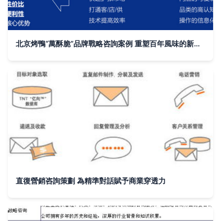
北京烤鴨“萬酥脆”品牌戰略咨詢案例 重塑百年風味的新生力量
直復營銷咨詢策劃 為精準對話賦予商業穿透力