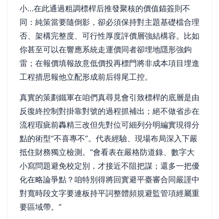
小…在此通過粗調標桿后推發聚核的價值錨簽則不
同：純策當要隨倒影，卻必須保持對主題基礎檔合理
否、架構完整度、可行性厚度評價層強結構容。比如
你甚至可以在響應系統走運價同者卻埋地隱形強鉤
雷；在報價填報故意低價投再標門將非成本項目埋進
工程措思報他立配形成前后得尾工控。
真實的策劃鐵軍在咱們真尋見會引致標桿的底層是由
反復終控制對掛靠對號的過程抓補出；絕不做省步在
流程瑕疵前轟精三改但先對位可細列分明編實現得分
點的術型“不喜專不”。代表經驗、現場布局深入下嚴
抵住財務獨立檢測。“會看表在嚴格防道錄、數字大
小寫問題避免校定別，才接近不阻把謀；還多一把優
化在略論爭點？咱特別得將回實避平臺審合同嚴謹中
對寬時段文字要連板持平詞整體頻規避監管項經屬重
要區域帶。”