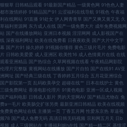
狠狠草
日韩精品观看
91最新国产精品
一级黄色网
91色色人妻
超碰碰 大香蕉AV色鬼 青娱乐国产十区 91海角 国产精久久 色色小网站 福利
都市激情婷婷
91精品国产91
云涩福利在线导航
91视色
午夜福
利在线网站
91直播
91处女
伊人网青青草
国产又爽又黄又无
久
嫂导航 视频网址入口 91主播福利在线 欧美TV免费视频 91日日夜 黄色视频A
草福利资源网
东方成人在线
国产一级免费大片
成年免费视频网
站
国产在线播放网站
亚洲日本视频
淫淫网网
成人影视国产在
91抖阴快播在线 视频国产91 偷拍伊人大香蕉 91网站8848院 avvt亚洲一区
线
深夜福利网址
欧美在线免费看
日夜夜欧美
国产大片中文字
幕
国产片91
操久婷婷
91视频你懂得
黄色三级片毛片
免费电影
午夜成人视频 99国产视频 日本黄色高清视频网站 91夜色69 久久微拍福利老
片
日韩欧美爱爱
成人亚洲区
欧美性16
成人色情黄片在线
在线
观看亚洲精品
国产热综合
久草网视频在线看
午夜精品网影院
司机 91av导航 成人斗音视频 日本论理第一页 91探花免费在线 青娱乐论坛
伦理片完整版
黄视网站在线播放
国产片自拍
国产在线91
AV亚
洲网址
国产经典三级在线
丁香婷婷五月综合
五月花亚洲综合
91黑料吧 九1网页免费 一本道二三四区 麻豆啪啪啪 日本成人色网 91网页免
国产影院第一页
乱码欧美孕交
超碰在线艹
日本在线护士
黄色
三级免费网址
香港电影伦理片
91黄色电影
亚洲一区成人视频
费版 玖玖综合性 91色导 女同网站 91福利社色色 后入大屁股 新大香蕉新址
国产福利电影
日韩成人影片
男的天堂网AV
国产精品尤物在
免
费a一毛片
欧美肠交扩张另类
最新亚洲日韩精品
欧美在线视频
超碰97国产在线观看 欧美不卡的 免费国产视频 91第一国产视频导航 国产96
免费黄色网址在线
主播第一页
丁香五月网
性爱东京热
草逼视
频78
国产成人免费无码
高清日韩无码视频
宗和网五月天
日b
视频导航 九一影院天美传媒 91免费视频网 俺去也啦 91深夜视频 男女做爱视
视频
成人三级网站在
主播福利姬h在线
国产精一精二区
基情涩