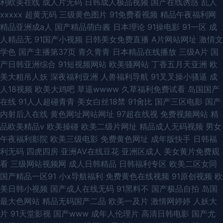
利欧美在线
成人片无码
日韩成人极品视频
国产在线诱惑
乱人
xxxxx
超黄无码
三级黄色图片
91免费看视频
精品午夜福利网
精品亚洲成a人
国产精品萌白酱
日本理论
91操电影
91一区
成
人精品无
91国产小视频
日韩美女免费直播
A片网站网址
激情文
学色
国产主播第37页
青久青青
日本精品在线播放
三级A片
国
产日韩亚洲综合
91短视频网站
欧美骚网站
丁香五月天亚洲
欧
美大粗吊人妖
深夜福利亚洲
人兽福利导航
91叉叉操小骚逼
成
人18视频
欧美大鸡吧
草逼wwww
久草福利免费试看
岛国国产
在线
91人人超碰青青
美女白丝18禁
91肏比
国产三区电影
国产
内射后入在线
黄色网址网站网址
97超在线视
免费视频网站
精
品欧美精品v
欧美操碰
欧美二级片网址
精品成人无码视频
男女
午夜福利影院
欧美三级电影
免费黄色网址
成年版快手
日韩福
利无码
四虎四房
亚洲AV在线豆花
亚洲区成人
美女黄片免费观
看
三级网站视频网
成人日韩精品
日韩福利专区
欧美二区女同
国产精品一区91
小x导航福利
免费黄色在线视频
91原创视频
欧
美日韩小视频
国产成人在线无码
91黑料不
国产极品自拍
岛国
最大色网站
精品无码国产二品
欧美一及片
激情网婷婷
人妖大
片
91天堂影视
国产www
成年人伦理片
高清日韩电影
国产尤