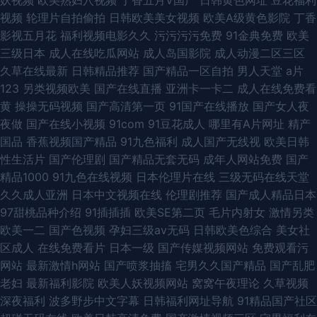
视频
轮理片自拍偷拍
日韩欧美美女视频
欧美A级黄色影院
丁香
影视五月花
福利视频电影久久
污污污污免费
91金典免费
欧美
三级日本
成人在线吃瓜网站
成人岛国影院
成人动漫二区三区
久草在线最新
日韩精品推荐
国产精品一区自拍
男人天堂
a片
123
另类视频欧美
国产在线直播
亚洲卡一卡二
成人在线免费看
黄
操操无码视频
国产高清第一页
91国产在线播放
国产女人夜
夜做
国产在线小视频
91com
91豆花成人
哪里有A片网址
精产
国品
香蕉视频国产精品
91九色福利
成人国产无线视
欧美日韩
性生活片
国产伦理剧
国产精品无套无码
成年人网站免费
国产
精品1000
91九色在线视频
日本伦理片在线
三级无码在线天堂
久久成人亚洲
日本中文视频在线
伦理剧推荐
国产成人精品日本
97甜桃品种介绍
91插插插
欧美SE第二页
毛片内射女
激情另类
欧美一二
国产色视频
孕妇三级av无码
日韩欧美色综合
美女社
区成人
在线免费看片
日本一级
国产传媒视频网站
免费观看污
网站
最新激情h网站
国产喷浆抽搐
宅男久久国产精品
国产乱肥
老妇
最新福利影院
欧美人妖视频网站
窝窝午夜理论
久草视频
深夜福利
波多野步中文字幕
日韩福利网址导航
91精品国产社区