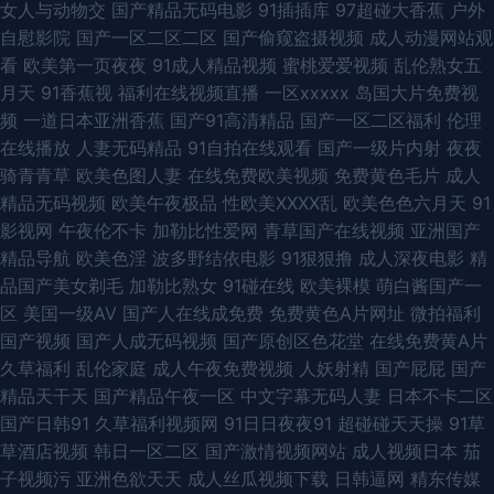
女人与动物交
国产精品无码电影
91插插库
97超碰大香蕉
户外
音先锋av网站 久1免费视频 先锋影音av资源站 午夜性网 色日韩欧美网 日韩
自慰影院
国产一区二区二区
国产偷窥盗摄视频
成人动漫网站观
看
欧美第一页夜夜
91成人精品视频
蜜桃爱爱视频
乱伦熟女五
素人导航 人人干人人玩 青青草网av黄色在线 瑟色人妻 日韩精品无码久久 日
月天
91香蕉视
福利在线视频直播
一区xxxxx
岛国大片免费视
频
一道日本亚洲香蕉
国产91高清精品
国产一区二区福利
伦理
本超碰东京热 东方AV在线影库 欧美人妖调教 亚洲激喷 91香蕉天美在线观看
在线播放
人妻无码精品
91自拍在线观看
国产一级片内射
夜夜
骑青青草
欧美色图人妻
在线免费欧美视频
免费黄色毛片
成人
国产AV老师 青青草社区成人在线 亚瑟s色网 91视频在线日美女免费 国产精
精品无码视频
欧美午夜极品
性欧美ⅩⅩⅩⅩ乱
欧美色色六月天
91
影视网
午夜伦不卡
加勒比性爱网
青草国产在线视频
亚洲国产
品在线久久 日韩精品色色 中日韩欧无码视频 A片无码一区二区 蜜桃伊人精
精品导航
欧美色淫
波多野结依电影
91狠狠撸
成人深夜电影
精
品国产美女剃毛
加勒比熟女
91碰在线
欧美裸模
萌白酱国产一
品 五月天久久影院 91黑料在线视频白丝 福利Av在线播放 日韩色综合 草逼网
区
美国一级AV
国产人在线成免费
免费黄色A片网址
微拍福利
国产视频
国产人成无码视频
国产原创区色花堂
在线免费黄A片
站 蜜桃视频在线看 深夜免费网站 精品人妻中文字幕专区 国产第91页51 97午
久草福利
乱伦家庭
成人午夜免费视频
人妖射精
国产屁屁
国产
精品天干天
国产精品午夜一区
中文字幕无码人妻
日本不卡二区
夜视频在线观看 91丝袜福利 91福利爽片 婷婷五月天青草 91大神福利视频网
国产日韩91
久草福利视频网
91日日夜夜91
超碰碰天天操
91草
草酒店视频
韩日一区二区
国产激情视频网站
成人视频日本
茄
91草视频 有码在线导航 亚洲国产欧美成人 91video在线观看 99这里是精品
子视频污
亚洲色欲天天
成人丝瓜视频下载
日韩逼网
精东传媒