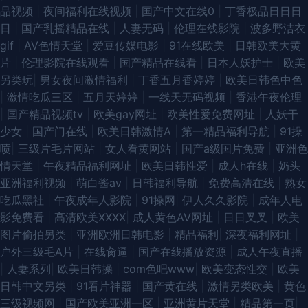
品视频
|
夜间福利在线视频
|
国产中文在线0
|
丁香极品日日日
日
|
国产乳摇精品在线
|
人妻无码
|
伦理在线影院
|
波多野洁衣
gif
|
AV色情天堂
|
爱豆传媒电影
|
91在线欧美
|
日韩欧美大黄
片
|
伦理影院在线观看
|
国产精品在线看
|
日本人妖护士
|
欧美
另类玩
|
男女夜间激情福利
|
丁香五月香婷婷
|
欧美日韩色中色
|
激情吃瓜三区
|
五月天婷婷
|
一线天无码视频
|
香港午夜伦理
|
国产精品视频tv
|
欧美gay网址
|
欧美性爱免费网址
|
人妖干
少女
|
国产门在线
|
欧美日韩激情A
|
第一精品福利导航
|
91操
喷
|
三级片毛片网站
|
女人看黄网站
|
国产a级国片免费
|
亚洲色
情天堂
|
午夜精品福利网址
|
欧美日韩性爱
|
成人h在线
|
奶头
亚洲福利视频
|
萌白酱av
|
日韩福利导航
|
免费高清在线
|
熟女
吃瓜黑社
|
午夜成年人影院
|
91操网
|
伊人久久影院
|
成年人电
影免费看
|
高清欧美XXXX
|
成人黄色AV网址
|
日日叉叉
|
欧美
图片偷拍另类
|
亚洲欧洲日韩电影
|
精品福利
|
深夜福利网址
|
户外三级毛A片
|
在线肏逼
|
国产在线播放资源
|
成人午夜直播
|
人妻系列
|
欧美日韩操
|
com色吧www
|
欧美变态性交
|
欧美
日韩中文另类
|
91看片神器
|
国产黄在线
|
激情另类欧美
|
黄色
三级视频网
|
国产欧美亚洲一区
|
亚洲黄片天堂
|
精品第一页
|