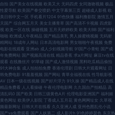
自拍
国产美女在线视频
欧美又大
无码四虎
女同激吻视频
极品
91色在线 久久伊人色AV 九re国产 久久888 色导航国产综合第一页 51国产情
性爱导航
欧美国产拳交喷奶
中文字幕第三页
超碰成人影视
欧
美日韩中文一区
手机看片1204
91色快播
福利撸影院
激情五月
侣在线 97伊人网 户外露出 男人天堂com 欧美亚洲麻豆 日韩成人无码久久精
天国产
综合网五月天
美女主播青草
国产高清不卡视频
四虎影
视
欧美一区在线
操碰视频
五月天婷婷欧美
欧美大BB
国产福利
品 五月丁香国产在线网站 午夜神马福利社 极品伪娘TS 国产真实乱伦 亚洲精
啪啪
欧洲成人午夜精品
国产精品美乳
男人操蜜桃视频
无码射
精网站
18成年人网站
日本高清电影网
男女啪啪午夜视频
免费
品一区瑟瑟后入 香蕉在线观看视频 三级黄色官网 色国欧美 午夜性生爱妇妻
电影在线观看
亚洲ab
成人少妇视频导航
91国产小青蛙
国产成
年免费网站
国产视频高清在线
精品香蕉
求a片网址
麻豆tv在线
视频 淫淫网色五月一区 91豆花网亚 91福利社入口 91美女视频在线播放 极品
观看
在线撸丝片
91草碰
国产成人激情视频
黑料吃瓜精品偷拍
91大神合集
成人拍拍拍免费
香港伦理剧
日韩大片观看网址
日
视频91 九二午夜视频 欧美妇视频 99日精品 麻豆操逼视频网 日本淫网综合
韩免费电影
91羞羞视频
国产网站
青草全福视在线
性导航影视
AV
日本一级在线视频
国产好片浮力
91久操
国产精品成人在线
日韩精品首页 日本韩国欧美国产 影音先锋无码精品 91视屏在线地址发布网
精品免费看
人人看操碰
午夜伦理电影网
久久国自产拍精品
高
清乱码0
国产欧美
日韩三级黄色A片
伦理电影亚洲国产
福利姬
91在线综合观看 国产做受高潮久久 精东A片 先锋AV强奸 亚洲狼人射区 深夜
黄色网址
欧美伊人影院
丁香成人五月花
黄色网网址女
久草视
频最新网址
日韩大片在线看
久久亚洲人成
亚州色图乱伦小说
电影院福利深a 国产二区免费 午夜成人用品影院 91玉足网战 欧美性爱ay 91
国产va免费观看
国产人妖第二
成人影片h
91色婷婷瑟色
东京热