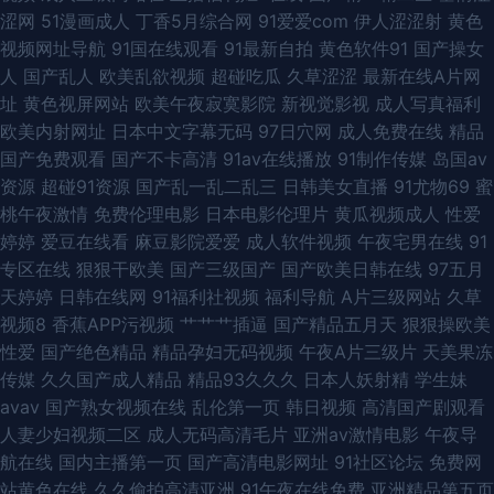
涩网
51漫画成人
丁香5月综合网
91爱爱com
伊人涩涩射
黄色
频18 91黑料福利网 国产精品色悠悠女优 性爱AV影院 久久香蕉伊人网 91国
视频网址导航
91国在线观看
91最新自拍
黄色软件91
国产操女
人
国产乱人
欧美乱欲视频
超碰吃瓜
久草涩涩
最新在线A片网
产丝袜在线观看 五月婷国产 美日韩性交 91蜜桃在线观看 精品国产一二 中日
址
黄色视屏网站
欧美午夜寂寞影院
新视觉影视
成人写真福利
欧美内射网址
日本中文字幕无码
97日穴网
成人免费在线
精品
韩无码不卡 东方在线之成人Av 91麻豆传媒动漫 女同扣逼 91色漫网页版入口
国产免费观看
国产不卡高清
91av在线播放
91制作传媒
岛国av
资源
超碰91资源
国产乱一乱二乱三
日韩美女直播
91尤物69
蜜
久久aw精品 国产乱子一二三区 亚洲第五页 国产美女主播福利av 亚洲中文字
桃午夜激情
免费伦理电影
日本电影伦理片
黄瓜视频成人
性爱
婷婷
爱豆在线看
麻豆影院爱爱
成人软件视频
午夜宅男在线
91
幕版人妻 超碰69人妻自拍 亚洲东方影视av 豆花A黑料导航 青草视频在线播
专区在线
狠狠干欧美
国产三级国产
国产欧美日韩在线
97五月
天婷婷
日韩在线网
91福利社视频
福利导航
A片三级网站
久草
放 国产自产精品一区精品 91com男女操 福利社视频久久 婷婷久久性爱精品
视频8
香蕉APP污视频
艹艹艹插逼
国产精品五月天
狠狠操欧美
性爱
国产绝色精品
精品孕妇无码视频
午夜A片三级片
天美果冻
97大香蕉伊人 欧美性交精品视频 综合国产一区 青青草超碰在线 91视频牛牛
传媒
久久国产成人精品
精品93久久久
日本人妖射精
学生妹
avav
国产熟女视频在线
乱伦第一页
韩日视频
高清国产剧观看
欧美视频1区2区 91论坛视频在线 久荜中文字摹 91疯狂高潮对白合集 欧美性
人妻少妇视频二区
成人无码高清毛片
亚洲av激情电影
午夜导
航在线
国内主播第一页
国产高清电影网址
91社区论坛
免费网
爱1区2区 91精选探花视频 五月婷婷激情网 俺去颜色官网 日韩成人精品网站
站黄色在线
久久偷拍高清亚洲
91午夜在线免费
亚洲精品第五页