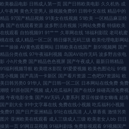
欧美极品电影
日韩成人第一页
国产日韩欧美电影
久久机热
成
黑白配 91爱爱 日韩无码第6页 九九热一6 后入黑丝秘书 九二午夜影院 东京
人午夜网
黄色天堂男人
操视频免费91
日韩中文在线
精品中的
精品
97国产精品视频
91美女在线视频
51欧美
一区精品麻豆经
热在线网址蜜桃 豆花91熟女 成人福利网站导航 成人网人妻久合 www馃ぉ
典
国产在线观看资源
波多野洁衣视频
污网站免费看
特级欧美
在线观看
自拍视频91
91艹艹
久草网在线
18福利影院
老司机蜜
w91 91日韩永久 91大神com 91国产黑丝短片 91超碰丁香 91大神视频在线观
桃在线
成人精品一区二区
韩日爆乳无码三级
欧美伦理电影网站
艹艹操操
AV黄色观看网站
日韩欧美在线国产
新91视频网
国产
看网址 91国际在线 www91线路一 天天橾天天看 日韩黄色成人免费网站 欧
精品分类在线
97午夜福利视频
岛国AV动作无码
波多野吉依电
影
小h片免费
国产精品色色视屏
国产午夜成人
最新日韩精品
美黄久久 蜜臀91九色原创 欧美视频首页 欧美AA在线观看 91tv视频 影音先
91福利视频导航
欧美喷水影院
91爱爱视频
欧美色图论坛
91榴
莲小视频
国产高清一卡新区
国产看片资源
二色吧97资源站
欧
锋av资源导航 91黄页字幕网 91豆奶国产熟女 91n在线网址观看 亚洲精品99
美日韩另类0
91华人
国产日韩一区二区
日本网站在线免费
免费
潮喷
91原创国产视频
成人吃瓜福利
国产在线9
操碰高清免费视
久久 婷婷日韩一区二区三区 亚洲成a人片在线观 最新91福利区 91福利视频
频
午夜电影全集
国产AV无码
人妻系列
爱豆传媒倩女幽魂
超清
国产剧大全
91中文字幕在线
免费在线小视频
吃瓜福利小视频
分类 91国产制服 91porn蝌蚪 伊人av在线 午夜91 影音先锋迷奸电影 91大片
免费91
国产日产亚洲精品
91社在线高清
人人草香蕉
激情另类
图片
亚洲欧美在线观看
成人三级成人三级
欧美老女人bb
日日
高清 91爱豆影业 91部免费电影 综合狠狠操 AV亚洲超碰 超碰91操人人 国产
操第一页
91网豆花视频
91福利剧场
免费影视观看
91视频国产