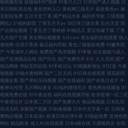
物视频在线
超碰福利97视屏
91看片入口
日本国产成人视频
日
本日韩欧美在线
黄色资料入口
黄色网三级毛片
最新黄色av
麻
豆影院免费
五月天堂丁香
国产精品水多
福利所导航
三级视频
网站J
51福利影院
丁香五月天av
18日本三级全黄
乱伦天堂
国
产在线短视频
丁香五月丁香婷婷
91精品又
爱豆传媒下载
丁香
九月国产主播
美女网站视频黄
A片com
美女福利在线观看
狼人
激情网
伦理片香港
极品福利导航
黄色三级最新免费
91嫩草国
产
午夜成年人网站
免费国产高清视频
91草莓
丝瓜视频污成人
国产亚洲视品在线
国产玖玖
国产免费毛不卡片
久久无码
国产
精品网络
孕妇无码在线
91手机论坛
91视频新地址
91日逼
午夜
啪视频
91啪水蜜桃网
国产二区无码
91日韩在线观看
西瓜影院
视频全集
国产孕妇无码视频
国产在线福利
国产在线日皮片
午
夜神马伦理
毛片网站美女
AV福利激情毛片
黄色网在线播放
91
视频免费在线
91午夜在线
福利在线视频导航
欧美喷潮一区二区
午夜理论片
日本第二片区
国产免费大片
精品呦视频
日本乱伦
高清无码
深夜国产视频
91刺激视频
日本中文字幕一区
日韩免
费精品视频
日本高清v
欧美日韩伦理午夜
91碰超免费
亚洲色图
网站
精品欧美
成人AV在线观看
日本a级在线
干露脸熟女
在线