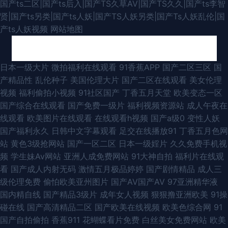
国产ts二区|国产ts后入|国产TS久草AV|国产TS久久|国产ts李智
贤|国产ts另类|国产ts人妖|国产TS人妖另类|国产Ts人妖乱伦|国
产ts人妖视频
网站地图
四虎影库网站 欧美一区二区高潮喷水 91超碰在线人人干 国产精品久久内蒙
日本一级大片
微拍福利在线观看
91香蕉APP
国产二区三区
国
产精品性
乱伦种子
美国伦理大片
国产二区在线观看
美女伦理
国产ts视频 91av丝袜喷水 在线看日韩 国产午夜久久 91传媒成人 欧美性爱91
视频
福利偷拍小视频
91社区国产
丁香五月天堂
欧美变态一区
国产综合在线观看
国产免费一级片
福利视频资源站
成人午夜在
人妻 国产偷在线 91小视 一区二区三区国产少妇 欧美性爱日本 国产TS人妖
线观看
欧美图片在线观看
在线观看h视频
国产a级0
变性人妖
国产福利永久
日韩中文字幕观看
足交在线播放91
丁香五月色网
91精品 91网站在线观看视频 91黑丝足交 日本淫网综合 蜜桃视频亚洲专区 91
站
黄色3级抢网站
国产一区二区
日本一级婬片
久久免费手机视
频
学生妹Av网站
亚洲人成免费网站
91大神自拍
福利片在线观
色动漫视频成人 人人肏屄 欧美不卡欧美 91性爱综合网 色色美女天堂網站 波
看
国产成人内射无码
激情五月极品婷婷
国产剧情精品
成人三
级伦理免费
偷怕欧美亚州图片
国产AV国产AV
97亚洲精华液
多野结衣91大神 老司机足交 精品伊人大香蕉 丁香六月综合久在线 91在线免
国内精自线
国产精品3级片
成年女人视频
狠狠撸亚洲欧美
91操
碰在线
国产高清精品二区
国产欧美在线视频
欧美色综合网
91
费看 av四虎 91人人干 影音先锋av最新资源 午夜老湿机 91国模在线 最新影
国产自拍偷拍
香蕉911
花蝴蝶看片免费
白丝美女免费网站
欧美