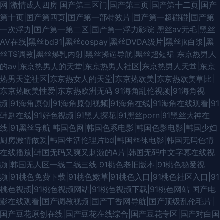
网|激情成人四房
国产第三区门|国产第三页|国产第十二页|国产
第十页|国产第四页|国产第一部特效片|国产第一超碰碰|国产第
一次浮力|国产第一第二区|国产第一浮力影院
黑丝av无毛|黑丝
AV在线|黑丝bd91|黑丝cospay|黑丝DVDA级片|黑丝jk白浆|黑
丝TS调教|黑丝爆乳内射|黑丝操逼导航|黑丝超短裙
东京热男人
的av|东京热男人的天堂|东京热男人社区|东京热男人天堂|东京
热男天堂社区|东京热女人的天堂|东京热欧美|东京热欧美草比|
东京热欧美性爱|东京热欧洲无码
91海角乱伦视频|91海角视
频|91海角原创|91海角原创视频|91海角在线|91海角在线观看|91
韩剧在线|91好色视频|91黑人探花|91黑丝porn|91黑丝大神在
线|91黑丝导航
韩国色网|韩国色系电影|韩国色影电影|韩国少妇
厨房激情做爰|韩国生活伦理片bd|韩国丝袜电影|韩国无码色情
在线播放|韩国无码又爽又刺激的A片|韩国无码中文字幕在线视
频|韩国无人区一线二线三线
91桃色老旧版本|91桃色秘爱视
频|91桃色免费下载|91桃色嫩草|91桃色入口|91桃色社区入口|91
桃色视频|91桃色视频网站|91桃色视频下载|91桃色网站
国产电
影在线观看|国产调教视频|国产丁香网导航|国产顶级乱伦毛片|
国产豆花原创在线|国产豆花在线综合|国产豆花专区|国产对白国