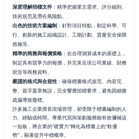
深度理解招標文件
：精準把握業主需求、評分細則、
技術規范及潛在風險點。
出色的技術方案編制
：針對項目特點，制定科學、可
行、創新的施工組織設計、工期計劃、質量安全保障
措施等。
精準的商務與報價策略
：在合理測算成本的基礎上，
制定具有競爭力的報價，并完美呈現公司業績、財務
狀況等商務資料。
嚴謹的格式與合規性
：確保標書格式規范、內容完
整、簽字蓋章無誤，完全響應招標要求，避免因細微
疏漏導致廢標。
許多施工企業擅長現場管理，卻受限于標書編制的人
力、經驗或時間。專業代寫與策劃服務能有效彌補這
一短板，將企業的“硬實力”轉化為標書上的“軟優
勢”，顯著提升中標概率。