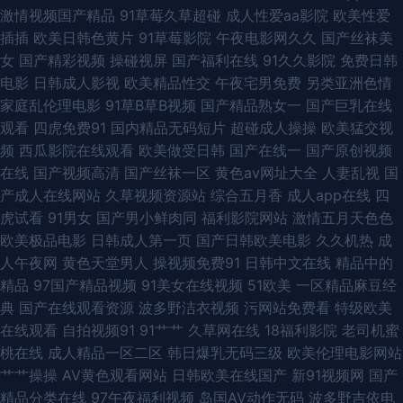
激情视频国产精品
91草莓久草超碰
成人性爱aa影院
欧美性爱
超碰 国产精品自拍97在线 国女不卡 91最新国产视频 91色资源在线播放 91
插插
欧美日韩色黄片
91草莓影院
午夜电影网久久
国产丝袜美
女
国产精彩视频
操碰视屏
国产福利在线
91久久影院
免费日韩
黑丝美女被我乱操 91丝袜视频网站 91免费WWW 91黄色操逼网站 91草伦理
电影
日韩成人影视
欧美精品性交
午夜宅男免费
另类亚洲色情
家庭乱伦理电影
91草B草B视频
国产精品熟女一
国产巨乳在线
电影 夜色福利影院导航 日韩成人人妖在线 精品国产网址 白虎白丝逼 91网站
观看
四虎免费91
国内精品无码短片
超碰成人操操
欧美猛交视
频
西瓜影院在线观看
欧美做受日韩
国产在线一
国产原创视频
入口桃色 最新先锋资源av 色欲久久99精品久久 玖玖精爱爱 黑丝足交后入 肏
在线
国产视频高清
国产丝袜一区
黄色av网址大全
人妻乱视
国
产成人在线网站
久草视频资源站
综合五月香
成人app在线
四
屄视频一区 91探花 91黑丝视频网站 性国产精品 91在线丝袜 91秒拍网 欧美
虎试看
91男女
国产男小鲜肉同
福利影院网站
激情五月天色色
欧美极品电影
日韩成人第一页
国产日韩欧美电影
久久机热
成
黑白配 91爱爱 日韩无码第6页 九九热一6 后入黑丝秘书 九二午夜影院 东京
人午夜网
黄色天堂男人
操视频免费91
日韩中文在线
精品中的
精品
97国产精品视频
91美女在线视频
51欧美
一区精品麻豆经
热在线网址蜜桃 豆花91熟女 成人福利网站导航 成人网人妻久合 www馃ぉ
典
国产在线观看资源
波多野洁衣视频
污网站免费看
特级欧美
在线观看
自拍视频91
91艹艹
久草网在线
18福利影院
老司机蜜
w91 91日韩永久 91大神com 91国产黑丝短片 91超碰丁香 91大神视频在线观
桃在线
成人精品一区二区
韩日爆乳无码三级
欧美伦理电影网站
艹艹操操
AV黄色观看网站
日韩欧美在线国产
新91视频网
国产
看网址 91国际在线 www91线路一 天天橾天天看 日韩黄色成人免费网站 欧
精品分类在线
97午夜福利视频
岛国AV动作无码
波多野吉依电