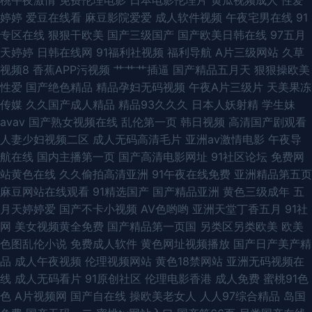
桃午夜激情
免费伦理电影
日本电影伦理片
黄瓜视频成人
性爱
婷婷
爱豆在线看
麻豆影院爱爱
成人软件视频
午夜宅男在线
91
幕版人妻 超碰69人妻自拍 亚洲东方影视av 豆花A黑料导航 青草视频在线播
专区在线
狠狠干欧美
国产三级国产
国产欧美日韩在线
97五月
天婷婷
日韩在线网
91福利社视频
福利导航
A片三级网站
久草
放 国产自产精品一区精品 91com男女操 福利社视频久久 婷婷久久性爱精品
视频8
香蕉APP污视频
艹艹艹插逼
国产精品五月天
狠狠操欧美
性爱
国产绝色精品
精品孕妇无码视频
午夜A片三级片
天美果冻
97大香蕉伊人 欧美性交精品视频 综合国产一区 青青草超碰在线 91视频牛牛
传媒
久久国产成人精品
精品93久久久
日本人妖射精
学生妹
avav
国产熟女视频在线
乱伦第一页
韩日视频
高清国产剧观看
欧美视频1区2区 91论坛视频在线 久荜中文字摹 91疯狂高潮对白合集 欧美性
人妻少妇视频二区
成人无码高清毛片
亚洲av激情电影
午夜导
航在线
国内主播第一页
国产高清电影网址
91社区论坛
免费网
爱1区2区 91精选探花视频 五月婷婷激情网 俺去颜色官网 日韩成人精品网站
站黄色在线
久久偷拍高清亚洲
91午夜在线免费
亚洲精品第五页
麻豆网站在线观看
91精选国产
国产精品亚洲
黄色三级成年
五
91网站高清在线观看
月天婷婷爱
国产不卡小视频
AV色哟哟
亚洲天堂丁香五月
91社
网
美女视频黄全免费
国产精品第一页国
另类区另类欧美
欧美
色图乱伦小说
免费成人软件
黄色网址视频播放
国产日产美产精
品
成人午夜视频
伦理视频网站
黄色18禁网站
亚洲无码视频在
线
成人无码看片
91原创社区
伦理电影香港
成人免费
蜜桃91色
色
A片视频网
国产自在线
操欧美老女人
人人97综合精品
岛国