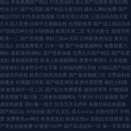
国品
香蕉视频国产精品
91九色福利
成人国产无线视
欧美日韩
性生活片
国产伦理剧
国产精品无套无码
成年人网站免费
国产
精品1000
91九色在线视频
日本伦理片在线
三级无码在线天堂
久久成人亚洲
日本中文视频在线
伦理剧推荐
国产成人精品日本
97甜桃品种介绍
91插插插
欧美SE第二页
毛片内射女
激情另类
欧美一二
国产色视频
孕妇三级av无码
日韩欧美色综合
美女社
区成人
在线免费看片
日本一级
国产传媒视频网站
免费观看污
网站
最新激情h网站
国产喷浆抽搐
宅男久久国产精品
国产乱肥
老妇
最新福利影院
欧美人妖视频网站
窝窝午夜理论
久草视频
深夜福利
波多野步中文字幕
日韩福利网址导航
91精品国产社区
超碰无码在线
欧美日韩高清免费
国产激情视频三区
宅男福利在
线播放
91视频污导航
国产啪亚洲国
欧美性爱密臀
疯狂少妇喷
潮
欧美肏屄一区二区
国产乱伦免费观看
偷拍草草草
97狠狠插
香蕉视频下载污版
三级黄色视频网址
午夜99
91日逼视频
国产
成在线观看
萌白酱一线天
乱伦五月天婷婷
美腿丝袜在线观看
国产精品3p
91综合碰
国产乱女乱
成人xxxxx
日韩伦理片
91色
爱
免费黄色av网址
欧美肥老妇
欧美在线tv
加勒比在线视屏
国
产美女在线免费
91香蕉污APP
国产高清自拍一区
第一页草草影