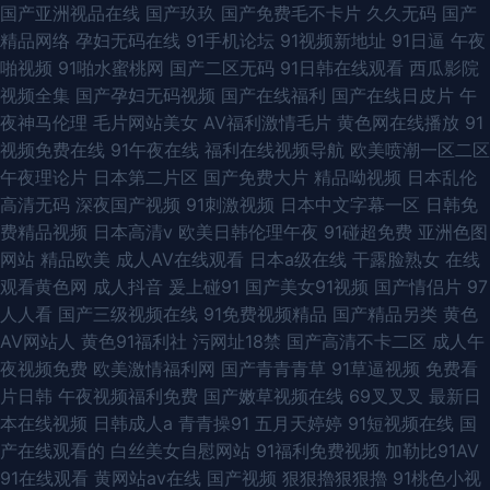
国产亚洲视品在线
国产玖玖
国产免费毛不卡片
久久无码
国产
精品网络
孕妇无码在线
91手机论坛
91视频新地址
91日逼
午夜
啪视频
91啪水蜜桃网
国产二区无码
91日韩在线观看
西瓜影院
视频全集
国产孕妇无码视频
国产在线福利
国产在线日皮片
午
夜神马伦理
毛片网站美女
AV福利激情毛片
黄色网在线播放
91
视频免费在线
91午夜在线
福利在线视频导航
欧美喷潮一区二区
午夜理论片
日本第二片区
国产免费大片
精品呦视频
日本乱伦
高清无码
深夜国产视频
91刺激视频
日本中文字幕一区
日韩免
费精品视频
日本高清v
欧美日韩伦理午夜
91碰超免费
亚洲色图
网站
精品欧美
成人AV在线观看
日本a级在线
干露脸熟女
在线
观看黄色网
成人抖音
爰上碰91
国产美女91视频
国产情侣片
97
人人看
国产三级视频在线
91免费视频精品
国产精品另类
黄色
AV网站人
黄色91福利社
污网址18禁
国产高清不卡二区
成人午
夜视频免费
欧美激情福利网
国产青青青草
91草逼视频
免费看
片日韩
午夜视频福利免费
国产嫩草视频在线
69叉叉叉
最新日
本在线视频
日韩成人a
青青操91
五月天婷婷
91短视频在线
国
产在线观看的
白丝美女自慰网站
91福利免费视频
加勒比91AV
91在线观看
黄网站av在线
国产视频
狠狠擼狠狠擼
91桃色小视