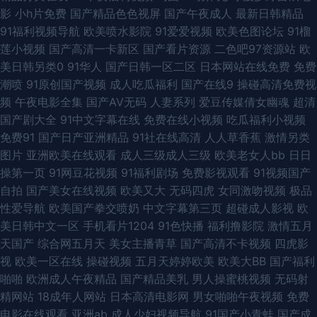
影
小h片免费
国产精品色色视屏
国产午夜成人
最新日韩精品
美黄久久 蜜臀91九色原创 欧美视频首页 欧美AA在线观看 91tv视频 影音先
91福利视频导航
欧美喷水影院
91爱爱视频
欧美色图论坛
91榴
莲小视频
国产高清一卡新区
国产看片资源
二色吧97资源站
欧
锋av资源导航 91黄页字幕网 91豆奶国产熟女 91n在线网址观看 亚洲精品99
美日韩另类0
91华人
国产日韩一区二区
日本网站在线免费
免费
潮喷
91原创国产视频
成人吃瓜福利
国产在线9
操碰高清免费视
久久 婷婷日韩一区二区三区 亚洲成a人片在线观 最新91福利区 91福利视频
频
午夜电影全集
国产AV无码
人妻系列
爱豆传媒倩女幽魂
超清
国产剧大全
91中文字幕在线
免费在线小视频
吃瓜福利小视频
分类 91国产制服 91porn蝌蚪 伊人av在线 午夜91 影音先锋迷奸电影 91大片
免费91
国产日产亚洲精品
91社在线高清
人人草香蕉
激情另类
图片
亚洲欧美在线观看
成人三级成人三级
欧美老女人bb
日日
高清 91爱豆影业 91部免费电影 综合狠狠操 AV亚洲超碰 超碰91操人人 国产
操第一页
91网豆花视频
91福利剧场
免费影视观看
91视频国产
自拍
国产美女在线视频
欧美又大
无码四虎
女同激吻视频
极品
91色在线 久久伊人色AV 九re国产 久久888 色导航国产综合第一页 51国产情
性爱导航
欧美国产拳交喷奶
中文字幕第三页
超碰成人影视
欧
美日韩中文一区
手机看片1204
91色快播
福利撸影院
激情五月
侣在线 97伊人网 户外露出 男人天堂com 欧美亚洲麻豆 日韩成人无码久久精
天国产
综合网五月天
美女主播青草
国产高清不卡视频
四虎影
视
欧美一区在线
操碰视频
五月天婷婷欧美
欧美大BB
国产福利
品 五月丁香国产在线网站 午夜神马福利社 极品伪娘TS 国产真实乱伦 亚洲精
啪啪
欧洲成人午夜精品
国产精品美乳
男人操蜜桃视频
无码射
精网站
18成年人网站
日本高清电影网
男女啪啪午夜视频
免费
品一区瑟瑟后入 香蕉在线观看视频 三级黄色官网 色国欧美 午夜性生爱妇妻
电影在线观看
亚洲ab
成人少妇视频导航
91国产小青蛙
国产成