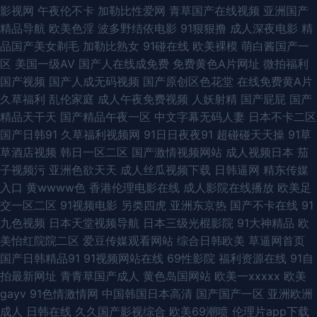
影视网
午夜伦不卡
加勒比性爱网
青草国产在线视频
亚洲国产
品在线久久 日韩精品色色 中日韩欧无码视频 A片无码一区二区 蜜桃伊人精
精品导航
欧美色淫
波多野结依电影
91狠狠撸
成人深夜电影
精
品国产美女剃毛
加勒比熟女
91碰在线
欧美裸模
萌白酱国产一
品 五月天久久影院 91黑料在线视频白丝 福利Av在线播放 日韩色综合 草逼网
区
美国一级AV
国产人在线成免费
免费黄色A片网址
微拍福利
国产视频
国产人成无码视频
国产原创区色花堂
在线免费黄A片
站 蜜桃视频在线看 深夜免费网站 精品人妻中文字幕专区 国产第91页51 97午
久草福利
乱伦家庭
成人午夜免费视频
人妖射精
国产屁屁
国产
精品天干天
国产精品午夜一区
中文字幕无码人妻
日本不卡二区
夜视频在线观看 91丝袜福利 91福利爽片 婷婷五月天青草 91大神福利视频网
国产日韩91
久草福利视频网
91日日夜夜91
超碰碰天天操
91草
草酒店视频
韩日一区二区
国产激情视频网站
成人视频日本
茄
91草视频 有码在线导航 亚洲国产欧美成人 91video在线观看 99这里是精品
子视频污
亚洲色欲天天
成人丝瓜视频下载
日韩逼网
精东传媒
入口
黄wwww色
香港伦理电影在线
成人影院在线播放
欧美足
91性感在线 欧美一级720p 狼友集中营一本道 国精第二页在线观看 黄色片视
交一区二区
91视频电影
另类四虎
亚洲东京热
国产不卡在线
91
九色视频
日本天堂视频导航
日本三级光棍影院
91大神精品
欧
频网站欧美 国产群内射一区二区 福利午夜 91同城免费看 92福利在线 国产精
美怡红院院二区
爱豆传媒观看网站
综合日韩欧美
草逼网首页
国产日韩精品91
91视频网站在线
69性影院
福利资源在线
91自
品久久无 91小视频大全在线观看 91黑丝网站 亚洲日本国产精品 婷婷五月份
拍最新网址
青青草国产成人
黄色岛国网站
欧美一xxxxx
欧美
gayv
91色情激情网
中国韩国日本高清
国产国产一区
亚洲欧洲
欧美 日韩老师AV 乱交AV在线 久久嫩草精品性视频 精品伦A片视频 国产精品
成人
日韩在线
久久国产影视综合
欧美69潮喷
伦理片app下载