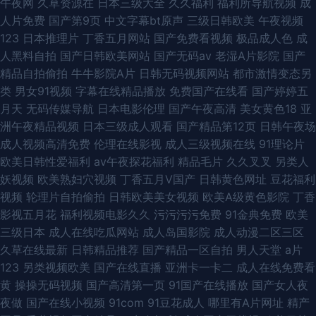
午夜网
久草资源在
日本三级大全
久久福利
福利所导航视频
成
人片免费
国产第9页
中文字幕bt原声
三级日韩欧美
午夜视频
123
日本推理片
丁香五月网站
国产免费看视频
极品成人色
成
人黑料自拍
国产日韩欧美网站
国产无码av
老湿A片影院
国产
精品自拍偷拍
牛牛影院A片
日韩无码视频网站
都市激情变态另
类
男女91视频
字幕在线精品播放
免费国产在线看
国产婷婷五
月天
无码传媒导航
日本电影伦理
国产午夜高清
美女黄色18
亚
洲午夜精品视频
日本三级成人观看
国产精品第12页
日韩午夜场
成人视频高清免费
伦理在线影视
成人三级视频在线
91理论片
欧美日韩性爱福利
av午夜探花福利
精品毛片
久久叉叉
另类人
妖视频
欧美熟妇穴视频
丁香五月V国产
日韩黄色网址
豆花福利
视频
轮理片自拍偷拍
日韩欧美美女视频
欧美A级黄色影院
丁香
影视五月花
福利视频电影久久
污污污污免费
91金典免费
欧美
三级日本
成人在线吃瓜网站
成人岛国影院
成人动漫二区三区
久草在线最新
日韩精品推荐
国产精品一区自拍
男人天堂
a片
123
另类视频欧美
国产在线直播
亚洲卡一卡二
成人在线免费看
黄
操操无码视频
国产高清第一页
91国产在线播放
国产女人夜
夜做
国产在线小视频
91com
91豆花成人
哪里有A片网址
精产