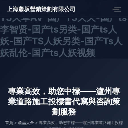
国产ts二区-国产ts后入-国产
上海蕭坂營銷策劃有限公司
TS久草AV-国产TS久久-国产ts
李智贤-国产ts另类-国产ts人
妖-国产TS人妖另类-国产Ts人
妖乱伦-国产ts人妖视频
專業高效，助您中標——瀘州專
業道路施工投標書代寫與咨詢策
劃服務
首頁
>
產品大全
>
專業高效，助您中標——瀘州專業道路施工投標