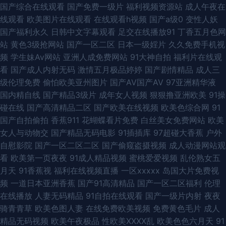
国产综合在线观看
国产免费一级片
福利视频资源站
成人午夜在
人妻 国产偷在线 91小视 一区二区三区国产少妇 欧美性爱日本 国产TS人妖
线观看
欧美图片在线观看
在线观看h视频
国产a级0
变性人妖
国产福利永久
日韩中文字幕观看
足交在线播放91
丁香五月色网
91精品 91网站在线观看视频 91黑丝足交 日本淫网综合 蜜桃视频亚洲专区 91
站
黄色3级抢网站
国产一区二区
日本一级婬片
久久免费手机视
频
学生妹Av网站
亚洲人成免费网站
91大神自拍
福利片在线观
色动漫视频成人 人人肏屄 欧美不卡欧美 91性爱综合网 色色美女天堂網站 波
看
国产成人内射无码
激情五月极品婷婷
国产剧情精品
成人三
级伦理免费
偷怕欧美亚州图片
国产AV国产AV
97亚洲精华液
多野结衣91大神 老司机足交 精品伊人大香蕉 丁香六月综合久在线 91在线免
国内精自线
国产精品3级片
成年女人视频
狠狠撸亚洲欧美
91操
碰在线
国产高清精品二区
国产欧美在线视频
欧美色综合网
91
费看 av四虎 91人人干 影音先锋av最新资源 午夜老湿机 91国模在线 最新影
国产自拍偷拍
香蕉911
花蝴蝶看片免费
白丝美女免费网站
欧美
女人与动物交
国产精品无码电影
91插插库
97超碰大香蕉
户外
音先锋av网站 久1免费视频 先锋影音av资源站 午夜性网 色日韩欧美网 日韩
自慰影院
国产一区二区二区
国产偷窥盗摄视频
成人动漫网站观
看
欧美第一页夜夜
91成人精品视频
蜜桃爱爱视频
乱伦熟女五
素人导航 人人干人人玩 青青草网av黄色在线 瑟色人妻 日韩精品无码久久 日
月天
91香蕉视
福利在线视频直播
一区xxxxx
岛国大片免费视
频
一道日本亚洲香蕉
国产91高清精品
国产一区二区福利
伦理
本超碰东京热 东方AV在线影库 欧美人妖调教 亚洲激喷 91香蕉天美在线观看
在线播放
人妻无码精品
91自拍在线观看
国产一级片内射
夜夜
骑青青草
欧美色图人妻
在线免费欧美视频
免费黄色毛片
成人
国产AV老师 青青草社区成人在线 亚瑟s色网 91视频在线日美女免费 国产精
精品无码视频
欧美午夜极品
性欧美ⅩⅩⅩⅩ乱
欧美色色六月天
91