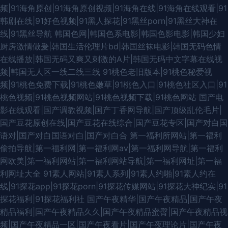
频|91海角原创|91海角原创视频|91海角在线|91海角在线观看|91
韩剧在线|91好色视频|91黑人探花|91黑丝porn|91黑丝大神在
线|91黑丝导航
韩国色网|韩国色系电影|韩国色影电影|韩国少妇
厨房激情做爰|韩国生活伦理片bd|韩国丝袜电影|韩国无码色情
在线播放|韩国无码又爽又刺激的A片|韩国无码中文字幕在线视
频|韩国无人区一线二线三线
91桃色老旧版本|91桃色秘爱视
频|91桃色免费下载|91桃色嫩草|91桃色入口|91桃色社区入口|91
桃色视频|91桃色视频网站|91桃色视频下载|91桃色网站
国产电
影在线观看|国产调教视频|国产丁香网导航|国产顶级乱伦毛片|
国产豆花原创在线|国产豆花在线综合|国产豆花专区|国产对白国
语对|国产对白国语对白|国产对白合
第一福利所网站|第一福利
偷拍导航|第一福利网|第一福利网av|第一福利网导航|第一福利
网欧美|第一福利网站|第一福利网站导航|第一福利网址|第一福
利网址大全
91素人网站|91素人系列|91素人约啪|91素人约在
线|91探花app|91探花porn|91探花传媒网站|91探花大神纪实|91
探花福利|91探花福利社
国产午夜精华|国产午夜精品|国产午夜
精品福利|国产午夜精品久久|国产午夜精品蜜臀|国产午夜精品视
频|国产午夜精品一区|国产午夜看片|国产午夜理论片|国产午夜