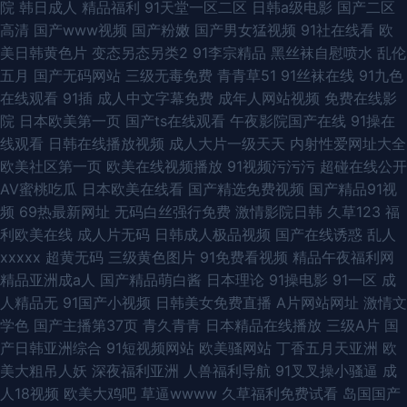
院
韩日成人
精品福利
91天堂一区二区
日韩a级电影
国产二区
高清
国产www视频
国产粉嫩
国产男女猛视频
91社在线看
欧
美日韩黄色片
变态另态另类2
91李宗精品
黑丝袜自慰喷水
乱伦
五月
国产无码网站
三级无毒免费
青青草51
91丝袜在线
91九色
在线观看
91插
成人中文字幕免费
成年人网站视频
免费在线影
院
日本欧美第一页
国产ts在线观看
午夜影院国产在线
91操在
线观看
日韩在线播放视频
成人大片一级天天
内射性爱网址大全
欧美社区第一页
欧美在线视频播放
91视频污污污
超碰在线公开
AV蜜桃吃瓜
日本欧美在线看
国产精选免费视频
国产精品91视
频
69热最新网址
无码白丝强行免费
激情影院日韩
久草123
福
利欧美在线
成人片无码
日韩成人极品视频
国产在线诱惑
乱人
xxxxx
超黄无码
三级黄色图片
91免费看视频
精品午夜福利网
精品亚洲成a人
国产精品萌白酱
日本理论
91操电影
91一区
成
人精品无
91国产小视频
日韩美女免费直播
A片网站网址
激情文
学色
国产主播第37页
青久青青
日本精品在线播放
三级A片
国
产日韩亚洲综合
91短视频网站
欧美骚网站
丁香五月天亚洲
欧
美大粗吊人妖
深夜福利亚洲
人兽福利导航
91叉叉操小骚逼
成
人18视频
欧美大鸡吧
草逼wwww
久草福利免费试看
岛国国产