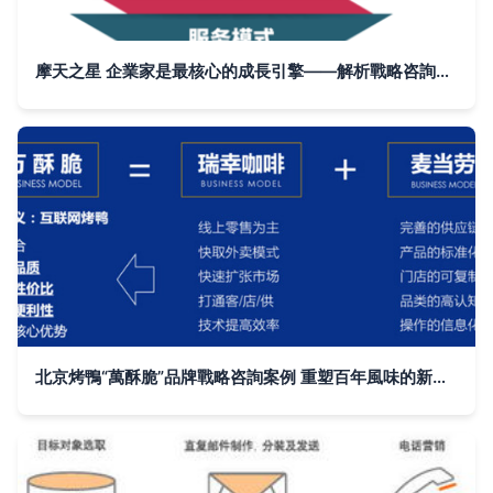
摩天之星 企業家是最核心的成長引擎——解析戰略咨詢如何放大決策力量
北京烤鴨“萬酥脆”品牌戰略咨詢案例 重塑百年風味的新生力量