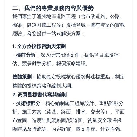
二、我們的專業服務內容與優勢
我們專注于瀘州地區道路工程（含市政道路、公路、
橋梁、隧道附屬工程等）投標領域，擁有豐富的實戰
經驗，為您提供一站式解決方案：
1. 全方位投標咨詢與策劃
-
標前分析
：深入研究招標文件，提供項目風險評
估、競爭對手分析、報價策略建議。
整體策劃
：協助確定投標核心優勢與述標重點，制定
整體的投標策略和編制大綱。
2. 高質量標書代寫與編制
-
技術標部分
：精心編制施工組織設計、重點難點分
析、施工方案（路基、路面、排水、交安等）、平面
布置圖、進度計劃網絡圖/橫道圖、質量安全環保保
障體系及措施等。內容詳實、圖文并茂、針對性強。