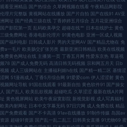
观看亚洲精品
国产热综合
久草网视频在线看
午夜精品网影院
司机 91av导航 成人斗音视频 日本论理第一页 91探花免费在线 青娱乐论坛
伦理片完整版
黄视网站在线播放
国产片自拍
国产在线91
AV亚
洲网址
国产经典三级在线
丁香婷婷五月综合
五月花亚洲综合
91黑料吧 九1网页免费 一本道二三四区 麻豆啪啪啪 日本成人色网 91网页免
国产影院第一页
乱码欧美孕交
超碰在线艹
日本在线护士
黄色
三级免费网址
香港电影伦理片
91黄色电影
亚洲一区成人视频
费版 玖玖综合性 91色导 女同网站 91福利社色色 后入大屁股 新大香蕉新址
国产福利电影
日韩成人影片
男的天堂网AV
国产精品尤物在
免
费a一毛片
欧美肠交扩张另类
最新亚洲日韩精品
欧美在线视频
超碰97国产在线观看 欧美不卡的 免费国产视频 91第一国产视频导航 国产96
免费黄色网址在线
主播第一页
丁香五月网
性爱东京热
草逼视
频78
国产成人免费无码
高清日韩无码视频
宗和网五月天
日b
视频导航 九一影院天美传媒 91免费视频网 俺去也啦 91深夜视频 男女做爱视
视频
成人三级网站在
主播福利姬h在线
国产精一精二区
基情涩
涩网
51漫画成人
丁香5月综合网
91爱爱com
伊人涩涩射
黄色
频18 91黑料福利网 国产精品色悠悠女优 性爱AV影院 久久香蕉伊人网 91国
视频网址导航
91国在线观看
91最新自拍
黄色软件91
国产操女
人
国产乱人
欧美乱欲视频
超碰吃瓜
久草涩涩
最新在线A片网
产丝袜在线观看 五月婷国产 美日韩性交 91蜜桃在线观看 精品国产一二 中日
址
黄色视屏网站
欧美午夜寂寞影院
新视觉影视
成人写真福利
欧美内射网址
日本中文字幕无码
97日穴网
成人免费在线
精品
韩无码不卡 东方在线之成人Av 91麻豆传媒动漫 女同扣逼 91色漫网页版入口
国产免费观看
国产不卡高清
91av在线播放
91制作传媒
岛国av
资源
超碰91资源
国产乱一乱二乱三
日韩美女直播
91尤物69
蜜
久久aw精品 国产乱子一二三区 亚洲第五页 国产美女主播福利av 亚洲中文字