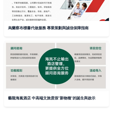
烏蘭察布標書代做服務 專業策劃與誠信保障指南
藝龍海嵐酒店 中高端文旅度假“新物種”的誕生與啟示