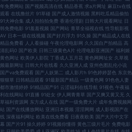
年免费网站
国产视频高清在线
精品香蕉
求a片网址
麻豆tv在线
视频 淫淫网色五月一区 91豆花网亚 91福利社入口 91美女视频在线播放 极品
观看
在线撸丝片
91草碰
国产成人激情视频
黑料吃瓜精品偷拍
91大神合集
成人拍拍拍免费
香港伦理剧
日韩大片观看网址
日
视频91 九二午夜视频 欧美妇视频 99日精品 麻豆操逼视频网 日本淫网综合
韩免费电影
91羞羞视频
国产网站
青草全福视在线
性导航影视
AV
日本一级在线视频
国产好片浮力
91久操
国产精品成人在线
日韩精品首页 日本韩国欧美国产 影音先锋无码精品 91视屏在线地址发布网
精品免费看
人人看操碰
午夜伦理电影网
久久国自产拍精品
高
清乱码0
国产欧美
日韩三级黄色A片
伦理电影亚洲国产
福利姬
91在线综合观看 国产做受高潮久久 精东A片 先锋AV强奸 亚洲狼人射区 深夜
黄色网址
欧美伊人影院
丁香成人五月花
黄色网网址女
久草视
频最新网址
日韩大片在线看
久久亚洲人成
亚州色图乱伦小说
电影院福利深a 国产二区免费 午夜成人用品影院 91玉足网战 欧美性爱ay 91
国产va免费观看
国产人妖第二
成人影片h
91色婷婷瑟色
东京热
狠狠草
日韩精品观看
91最新国产精品
一级黄色网
91色色人妻
超碰碰 大香蕉AV色鬼 青娱乐国产十区 91海角 国产精久久 色色小网站 福利
都市激情婷婷
91精品国产91
云涩福利在线导航
91视色
午夜福
利在线网站
91直播
91处女
伊人网青青草
国产又爽又黄又无
久
嫂导航 视频网址入口 91主播福利在线 欧美TV免费视频 91日日夜 黄色视频A
草福利资源网
东方成人在线
国产一级免费大片
成年免费视频网
站
国产在线播放网站
亚洲日本视频
淫淫网网
成人影视国产在
91抖阴快播在线 视频国产91 偷拍伊人大香蕉 91网站8848院 avvt亚洲一区
线
深夜福利网址
欧美在线免费看
日夜夜欧美
国产大片中文字
幕
国产片91
操久婷婷
91视频你懂得
黄色三级片毛片
免费电影
午夜成人视频 99国产视频 日本黄色高清视频网站 91夜色69 久久微拍福利老
片
日韩欧美爱爱
成人亚洲区
欧美性16
成人色情黄片在线
在线