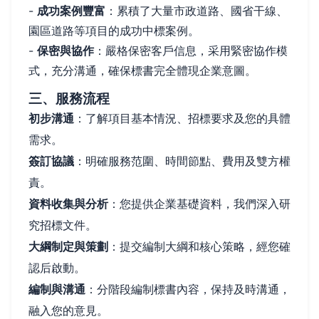
-
成功案例豐富
：累積了大量市政道路、國省干線、
園區道路等項目的成功中標案例。
-
保密與協作
：嚴格保密客戶信息，采用緊密協作模
式，充分溝通，確保標書完全體現企業意圖。
三、服務流程
初步溝通
：了解項目基本情況、招標要求及您的具體
需求。
簽訂協議
：明確服務范圍、時間節點、費用及雙方權
責。
資料收集與分析
：您提供企業基礎資料，我們深入研
究招標文件。
大綱制定與策劃
：提交編制大綱和核心策略，經您確
認后啟動。
編制與溝通
：分階段編制標書內容，保持及時溝通，
融入您的意見。