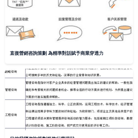
直復營銷咨詢策劃 為精準對話賦予商業穿透力