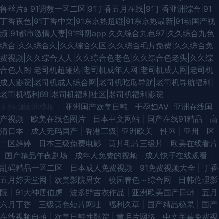
鲁丝片a
91调教一区二区|91丁香五月在线|91丁香亚洲综合|91
丁香夜色|91丁香中文|91东京热超碰|91东京热最新|91动国产视
频|91都市激情人妻|91抖阴app
久久综合九色97|久久综合九色
综合|久久综合久|久久综合久区|久久综合毛片免费|久久综合免
费视频|久久综合人人|久久综合色老色|久久综合色老头|久久综
合色人阁
老司机超碰热|老司机成年人网|老司机成人网|老司机
成人影院|老司机成人综合网|老司机吃瓜导航|老司机导航福利|
老司机福利69|老司机福利社区|老司机福利影院
主站蜘蛛池模板：
亚洲国产欧美日韩
|
干孕妇AV
|
亚洲在线国
产视频
|
欧美在线色图片
|
日本中文网站
|
国产在线91精品
|
高
清日本
|
成人无码国产
|
香港三级
|
亚洲欧美一性区
|
亚州一区
二区婷婷
|
日本三级免费电影
|
黄片毛片三级片
|
欧美在线看片
|
国产精品午夜剧场
|
成年人免费的视频
|
成人快手在线观看
|
乱码精品一区二区
|
日本成人免费视频
|
91免费视频大全
|
丁香
五月婷天堂网
|
欧美影院男女
|
校园春色～综合网
|
日韩伦理影
院
|
91大神唐伯虎
|
波多野吉衣作品
|
亚洲欧美国产日韩
|
五月
六月丁香
|
三级黄色短片网址
|
福利久草
|
国产精品秘果
|
国产
在线视频自拍
|
欧美日韩性影院
|
黄毛片网络
|
中文字幕免费视