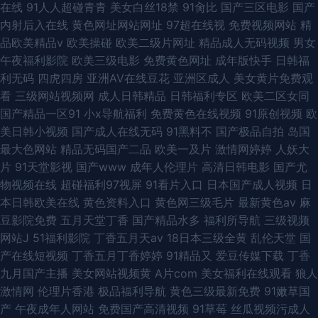
在线
91人人超碰青青
美女白丝18禁
91肏比
国产三区电影
国产
内射后入在线
黄色网址网站网址
97超在线视
免费视频网站
精
品欧美精品v
欧美操碰
欧美二级片网址
精品成人无码视频
男女
午夜福利影院
欧美三级电影
免费黄色网址
成年版快手
日韩福
利无码
四虎四房
亚洲AV在线豆花
亚洲区成人
美女黄片免费观
看
三级网站视频网
成人日韩精品
日韩福利专区
欧美二区女同
国产精品一区91
小x导航福利
免费黄色在线视频
91原创视频
欧
美日韩小视频
国产成人在线无码
91黑料不
国产极品自拍
岛国
最大色网站
精品无码国产二品
欧美一及片
激情网婷婷
人妖大
片
91天堂影视
国产www
成年人伦理片
高清日韩电影
国产尤
物视频在线
超碰福利97视屏
91看片入口
日本国产成人视频
日
本日韩欧美在线
黄色资料入口
黄色网三级毛片
最新黄色av
麻
豆影院免费
五月天堂丁香
国产精品水多
福利所导航
三级视频
网站J
51福利影院
丁香五月天av
18日本三级全黄
乱伦天堂
国
产在线短视频
丁香五月丁香婷婷
91精品又
爱豆传媒下载
丁香
九月国产主播
美女网站视频黄
A片com
美女福利在线观看
狼人
激情网
伦理片香港
极品福利导航
黄色三级最新免费
91嫩草国
产
午夜成年人网站
免费国产高清视频
91草莓
丝瓜视频污成人