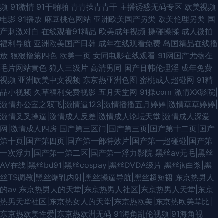
频
91激情
91干啪啪
青青操青青干
主播诱惑无码专区
欧美视频
电影
91播放
麻豆桃色网站
亚洲欧美国产另类
欧美伦理另类
国
产刺激对白
在线观看91精品
欧美成年视频
操碰操揉
成人微拍
福利导航
亚洲欧美国产日韩
成年在线观看免费
岛国精品在线播
放
狠狠撸第四色
欧美一页
女同电影在线观看
91网国产尤物在
毛片网站黄色
狼人三级片
高清男同
国产日韩伦理淫
成年免费
视频
亚洲欧美中文视频
东京热亚洲色图
蜜桃成人超碰网
91精
品小视频
久草福利免费视影
五月天堂网
91操com
激情XX影院|
激情办公室之双飞|激情逼123|激情播播五月婷婷|激情草草婷婷|
激情叉叉操逼|激情成人反差|激情成人论坛天堂|激情成人深爱
网|激情成人四房
国产第三区门|国产第三页|国产第十二页|国产
第十页|国产第四页|国产第一部特效片|国产第一超碰碰|国产第
一次浮力|国产第一第二区|国产第一浮力影院
黑丝av无毛|黑丝
AV在线|黑丝bd91|黑丝cospay|黑丝DVDA级片|黑丝jk白浆|黑
丝TS调教|黑丝爆乳内射|黑丝操逼导航|黑丝超短裙
东京热男人
的av|东京热男人的天堂|东京热男人社区|东京热男人天堂|东京
热男天堂社区|东京热女人的天堂|东京热欧美|东京热欧美草比|
东京热欧美性爱|东京热欧洲无码
91海角乱伦视频|91海角视