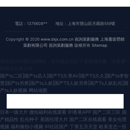
電話：1376608**
地址：上海市寶山區月羅路559號
Copyright © 2026
www.dxjx.com.cn
咨詢策劃服務
上海蕭坂營銷
策劃有限公司
咨詢策劃服務
版權所有
Sitemap
感谢您访问我们的网站，您可能还对以下资源感兴趣：吐鲁番一
呵物流有限公司
国产ts二区|国产ts后入|国产TS久草AV|国产TS久久|国产ts李智
贤|国产ts另类|国产ts人妖|国产TS人妖另类|国产Ts人妖乱伦|国
产ts人妖视频
网站地图
四虎影库网站 欧美一区二区高潮喷水 91超碰在线人人干 国产精品久久内蒙
日本一级大片
微拍福利在线观看
91香蕉APP
国产二区三区
国
产精品性
乱伦种子
美国伦理大片
国产二区在线观看
美女伦理
国产ts视频 91av丝袜喷水 在线看日韩 国产午夜久久 91传媒成人 欧美性爱91
视频
福利偷拍小视频
91社区国产
丁香五月天堂
欧美变态一区