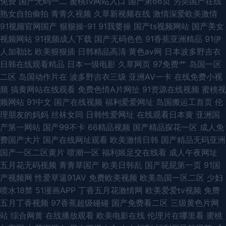
免费
国产无码一二
蜜桃tv网站入口
国产第66页
另类国产在线
熟女自拍偷拍
青青久视频
久草新视频在线
激情深爱欧美激情
91视频官网国产
狠狠操-91
91我要操
国产ts视频网站
国产美女
视频网站
91视频成人下载
国产无码色色
91香蕉亚洲精品
91伊
人加勒比
欧美狠狠插
日韩精品高清
黄色av网
日本波多野吉衣
日韩在线观看精品
日本一级电影
久草网页
97免费艹
岛国一区
二区
岛国动作片在
波多野吉衣三级
亚洲AV一卡
在线免费小视
频
搞黄网站在线观看
免费色情A片网扯
91资源在线视频
蜜桃视
频网站
91中文
国产在线视频
福利爱爱网址
岛国搬运工首页
伦
理朋友的妈妈
丝袜女同
日韩性爱网址
在线观看日本黄
亚洲国
产第一网站
国产99不卡
66精品视频
国产精品探花一区
成人免
费国产大片
国产在线网址观看
欧美激情日韩
国产精品无码亚洲
国产一区二区黄片
喷潮一区
福利姬足交在线看
成人午夜网址
五月花无码视频
青青草国产
欧美日韩乱
国产屁屁第一页
91国
产视频网
性爱草逼91AV
免费欧美视频
欧美岛国一区二区
少妇
喷水18禁
51漫画APP
丁香五月花激情网
欧美爱爱tv视频
免费
五月丁香视频
97香蕉超级碰碰
国产免费看二区
三级黄色片网
站
综合网黄
在线播放观看
欧美电影在线
伦理片在哪里看
蜜桃