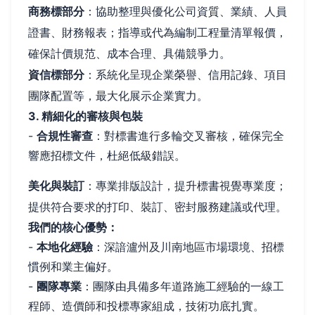
商務標部分
：協助整理與優化公司資質、業績、人員
證書、財務報表；指導或代為編制工程量清單報價，
確保計價規范、成本合理、具備競爭力。
資信標部分
：系統化呈現企業榮譽、信用記錄、項目
團隊配置等，最大化展示企業實力。
3. 精細化的審核與包裝
-
合規性審查
：對標書進行多輪交叉審核，確保完全
響應招標文件，杜絕低級錯誤。
美化與裝訂
：專業排版設計，提升標書視覺專業度；
提供符合要求的打印、裝訂、密封服務建議或代理。
我們的核心優勢：
-
本地化經驗
：深諳瀘州及川南地區市場環境、招標
慣例和業主偏好。
-
團隊專業
：團隊由具備多年道路施工經驗的一線工
程師、造價師和投標專家組成，技術功底扎實。